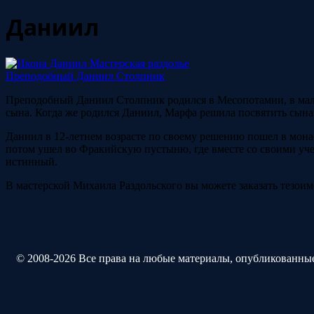
Даниил
Преподобный Даниил Столпник
Преподобный Даниил Столпник родился в Месопотамии, в малень
сына. Когда же родился Даниил, Марфа решила посвятить сына
Даниил в 12-летнем возрасте по своему решению пошел в мона
потом ушел во Фракийскую пустыню, где вместе со своими учен
истинный.
В мастерской Михаила Раздольского вы можете заказать тезо
© 2008-2026 Все права на любые материалы, опубликованные