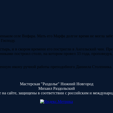
ком селе Вифара. Мать его Марфа долгое время не могла забере
 Господу.
стырь, и в скором времени его постригли в Ангельский чин. П
иками построил столп, на котором провел 33 года, проповедуя,
именную икону ручной работы преподобного Даниила Столпника.
Мастерская "Раздолье" Нижний Новгород
Михаил Раздольский
 на сайте, защищены в соответствии с российским и междунаро