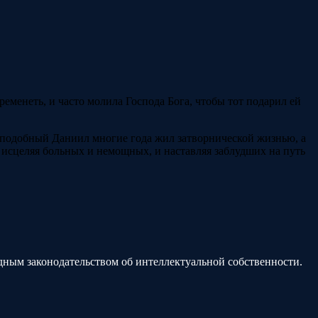
менеть, и часто молила Господа Бога, чтобы тот подарил ей
реподобный Даниил многие года жил затворнической жизнью, а
 исцеляя больных и немощных, и наставляя заблудших на путь
дным законодательством об интеллектуальной собственности.