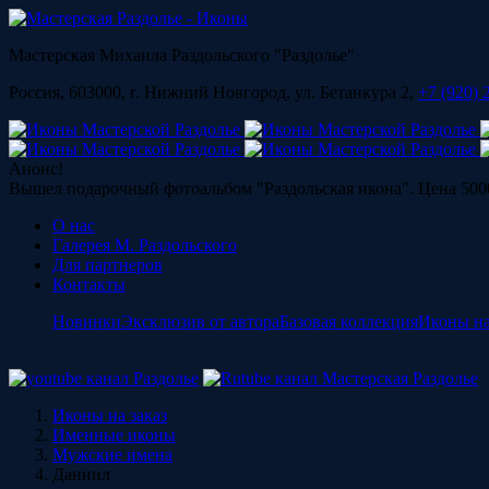
Мастерская Михаила Раздольского "Раздолье"
Россия, 603000, г. Нижний Новгород, ул. Бетанкура 2,
+7 (920) 
Анонс!
Вышел подарочный фотоальбом "Раздольская икона". Цена 5000
О нас
Галерея М. Раздольского
Для партнеров
Контакты
Новинки
Эксклюзив от автора
Базовая коллекция
Иконы на
Иконы на заказ
Именные иконы
Мужские имена
Даниил