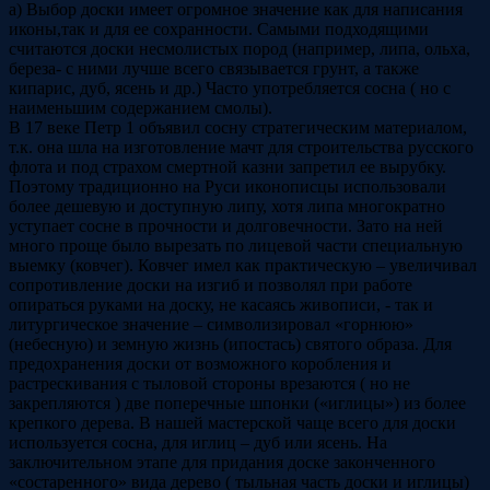
а) Выбор доски имеет огромное значение как для написания
иконы,так и для ее сохранности. Самыми подходящими
считаются доски несмолистых пород (например, липа, ольха,
береза- с ними лучше всего связывается грунт, а также
кипарис, дуб, ясень и др.) Часто употребляется сосна ( но с
наименьшим содержанием смолы).
В 17 веке Петр 1 объявил сосну стратегическим материалом,
т.к. она шла на изготовление мачт для строительства русского
флота и под страхом смертной казни запретил ее вырубку.
Поэтому традиционно на Руси иконописцы использовали
более дешевую и доступную липу, хотя липа многократно
уступает сосне в прочности и долговечности. Зато на ней
много проще было вырезать по лицевой части специальную
выемку (ковчег). Ковчег имел как практическую – увеличивал
сопротивление доски на изгиб и позволял при работе
опираться руками на доску, не касаясь живописи, - так и
литургическое значение – символизировал «горнюю»
(небесную) и земную жизнь (ипостась) святого образа. Для
предохранения доски от возможного коробления и
растрескивания с тыловой стороны врезаются ( но не
закрепляются ) две поперечные шпонки («иглицы») из более
крепкого дерева. В нашей мастерской чаще всего для доски
используется сосна, для иглиц – дуб или ясень. На
заключительном этапе для придания доске законченного
«состаренного» вида дерево ( тыльная часть доски и иглицы)