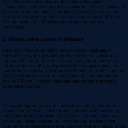
в) Заключительная операция при подготовке доски –
левкашение – приготовление и наложение грунта («левкаса»).
Для приготовления левкаса применяются алебастр и лучшие
сорта столярного клея. Левкас наносится несколько (4-5) раз.
Кистью, каждый слой обязательно просушивается и
шлифуется.
2. Написание святого образа
а) На подготовленной таким образом доске карандашом
наносится рисунок будущей иконы («обрись»). Сделанный
рисунок обычно процарапывается по контуру и основным
линия острой иглой (т.н. «графья»). Этот прием перешел в
иконопись из фрески, представляет большую помощь в работе
(не дает сбивать краской первоначальный контур во время
письма). После «графьи» карандашный контур тщательно
вышлифовывается.
б) Письмо иконы. Для написания святого образа используется
только яичная темпера. Живопись ведется последовательно,
определенными приемами. Сначала делается «роскрышь» -
вся икона «раскрывается», т.е. все площади покрываются
основными локальными тонами, без полутонов и теней. Далее