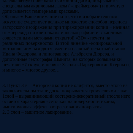
залевкашеную поверхность иконной доски, покрывается
специальным акриловым лаком ( «праймером» ) и вручную
дописывается темперными красками.
Обращаем Ваше внимание на то, что в изобразительном
искусстве существует великое множество способов переноса
авторского изображения при тиражировании копии – начиная
от «перевода по клеточкам» и шелкографиии и заканчивая
современными методами открытой «3D» - печати на
различных поверхностях. В этой линейке «копировальной
методологии» находятся вместе и славный печатный станок
Ивана Федорова, и линогравюра Альбрехта Дюрера, и
допотопные гектографы Шмидта, на которых большевики
печатали «Искру», и первые Хьюлит-Паркеровские Ксероксы,
и многое – многое другое…
3. Пункт 3-в – Авторская копия не олифится, вместо этого на
заключительном этапе доска покрывается тремя слоями лака:
1слой – выравнивающий состарено-декоративный (после него
остается характерная «сеточка» на поверхности иконы,
имитирующая эффект растрескивания покрытия.
2, 3 слои – защитное лакирование.