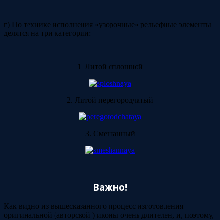
г) По технике исполнения «узорочные» рельефные элементы
делятся на три категории:
1. Литой сплошной
2. Литой перегородчатый
3. Смешанный
Важно!
Как видно из вышесказанного процесс изготовления
оригинальной (авторской ) иконы очень длителен, и, поэтому,