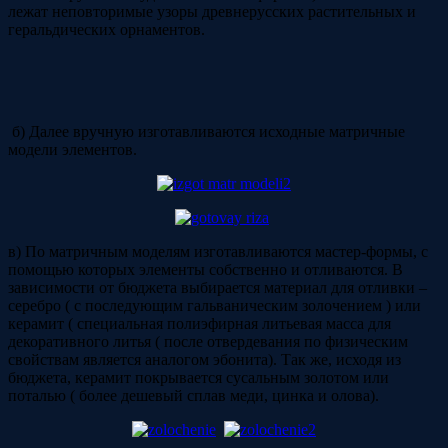
лежат неповторимые узоры древнерусских растительных и
геральдических орнаментов.
б) Далее вручную изготавливаются исходные матричные
модели элементов.
в) По матричным моделям изготавливаются мастер-формы, с
помощью которых элементы собственно и отливаются. В
зависимости от бюджета выбирается материал для отливки –
серебро ( с последующим гальваническим золочением ) или
керамит ( специальная полиэфирная литьевая масса для
декоративного литья ( после отвердевания по физическим
свойствам является аналогом эбонита). Так же, исходя из
бюджета, керамит покрывается сусальным золотом или
поталью ( более дешевый сплав меди, цинка и олова).