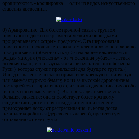
брошируются. «Брошировка» - один из видов искусственного
старения древесины.
б) Армирование. Для более прочной связи с грунтом
поверхность доски покрывается мелкими бороздками,
процарапывается острым предметом. Эта шероховатая
поверхность проклеивается жидким клеем и хорошо и хорошо
просушивается (обычно сутки). Затем на нее наклеивается
редкая материя («посконь» - от «посконная рубаха» - легкая
льняная ткань, используемая для шитья нательного белья на
Руси ), которая служит прокладкой для будущего грунта. (
Иногда в качестве поскони применяли крепкую папирусную
или мануфактурную бумагу, но из-за высокой дороговизны
последней этот вариант подходил только для написания особо
ценных и значимых икон ). Эта прокладка имеет очень
большое значение: она способствует более крепкому
соединению доски с грунтом, до известной степени
предохраняет доску от растрескивания, и, когда доска
начинает коробиться (дерево есть дерево), препятствует
отставанию от нее грунта.