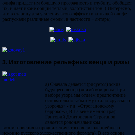
олифа придает им большую прозрачность и глубину, обобщает
их, и дает иконе общий теплый, золотистый тон. ( Интересно,
что в старину для усиления этого эффекта в кипящей олифе
распускали различные смолы, в частности – янтарь).
3. Изготовление рельефных венца и ризы
а) Сначала делается (рисуется) эскиз
будущего венца («нимба»)и ризы. При
выборе узора мы отдаем предпочтение
основательно забытому стилю «русского
узорочья» - т.н. «Строгановскому
барроко». ( В 17 веке именно граф
Григорий Дмитриевич Строганов
является родоначальником
возникновения и продвижения этого великолепнейшего
исконно русского художественного формата). В его основе