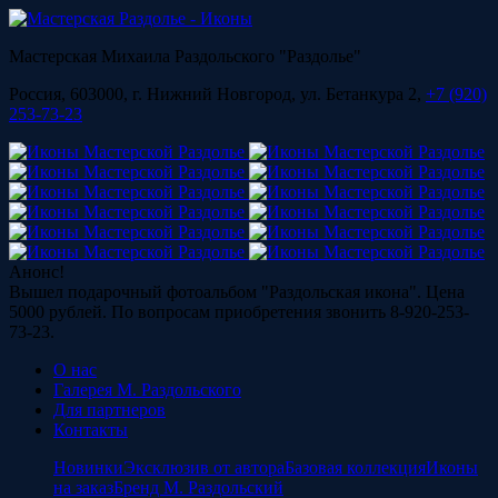
Мастерская Михаила Раздольского "Раздолье"
Россия, 603000, г. Нижний Новгород, ул. Бетанкура 2,
+7 (920)
253-73-23
Анонс!
Вышел подарочный фотоальбом "Раздольская икона". Цена
5000 рублей. По вопросам приобретения звонить 8-920-253-
73-23.
О нас
Галерея М. Раздольского
Для партнеров
Контакты
Новинки
Эксклюзив от автора
Базовая коллекция
Иконы
на заказ
Бренд М. Раздольский