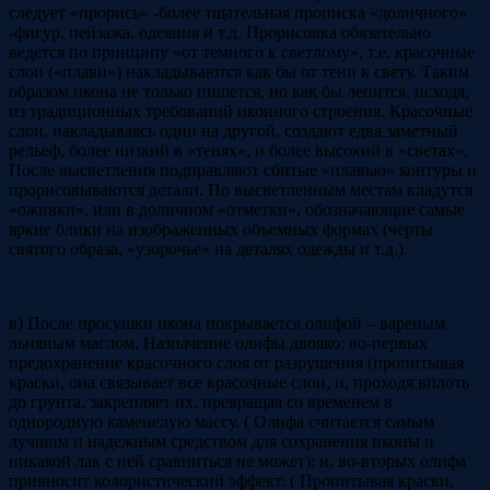
следует «прорись» -более тщательная прописка «доличного»
-фигур, пейзажа, одеяния и т.д. Прорисовка обязательно
ведется по принципу «от темного к светлому», т.е. красочные
слои («плави») накладываются как бы от тени к свету. Таким
образом икона не только пишется, но как бы лепится, исходя,
из традиционных требований иконного строения. Красочные
слои, накладываясь один на другой, создают едва заметный
рельеф, более низкий в «тенях», и более высокий в «светах».
После высветления подправляют сбитые «плавью» контуры и
прорисовываются детали. По высветленным местам кладутся
«оживки», или в доличном «отметки», обозначающие самые
яркие блики на изображенных объемных формах (черты
святого образа, «узорочье» на деталях одежды и т.д.).
в) После просушки икона покрывается олифой – вареным
льняным маслом. Назначение олифы двояко: во-первых
предохранение красочного слоя от разрушения (пропитывая
краски, она связывает все красочные слои, и, проходя вплоть
до грунта, закрепляет их, превращая со временем в
однородную каменелую массу. ( Олифа считается самым
лучшим и надежным средством для сохранения иконы и
никакой лак с ней сравниться не может); и, во-вторых олифа
привносит колористический эффект. ( Пропитывая краски,