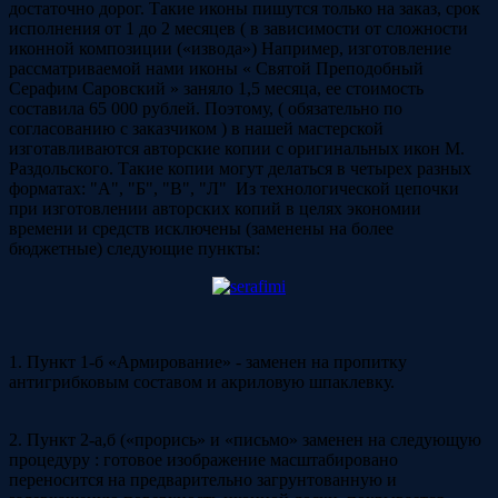
достаточно дорог. Такие иконы пишутся только на заказ, срок
исполнения от 1 до 2 месяцев ( в зависимости от сложности
иконной композиции («извода») Например, изготовление
рассматриваемой нами иконы « Святой Преподобный
Серафим Саровский » заняло 1,5 месяца, ее стоимость
составила 65 000 рублей. Поэтому, ( обязательно по
согласованию с заказчиком ) в нашей мастерской
изготавливаются авторские копии с оригинальных икон М.
Раздольского. Такие копии могут делаться в четырех разных
форматах: "А", "Б", "В", "Л" Из технологической цепочки
при изготовлении авторских копий в целях экономии
времени и средств исключены (заменены на более
бюджетные) следующие пункты:
1. Пункт 1-б «Армирование» - заменен на пропитку
антигрибковым составом и акриловую шпаклевку.
2. Пункт 2-а,б («прорись» и «письмо» заменен на следующую
процедуру : готовое изображение масштабировано
переносится на предварительно загрунтованную и