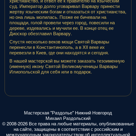
христианство, и отвел ее к правителю на языческий
суд. Император долго уговаривал Варвару принести
жертву языческим богам и отказаться от христианства,
но она лишь молилась. Позже ее бичевали на
площади, голой провели через город, повесили на
дереве, издевались и мучили ее. В конце отец ее
Диоскор обезглавил Варвару.
Спустя несколько веков мощи Святой Варвары
перенесли в Константинополь, а в XII веке их
перевезли в Киев, где они находятся и сегодня.
В нашей мастерской вы можете заказать тезоименную
(именную) икону Святой Великомученицы Варвары
Илиопольской для себя или в подарок.
Мастерская "Раздолье" Нижний Новгород
Михаил Раздольский
© 2008-2026 Все права на любые материалы, опубликованные
на сайте, защищены в соответствии с российским и
международным законодательством об интеллектуальной