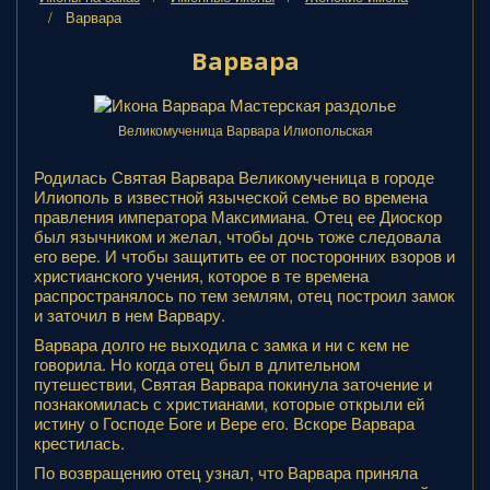
Варвара
Варвара
Великомученица Варвара Илиопольская
Родилась Святая Варвара Великомученица в городе
Илиополь в известной языческой семье во времена
правления императора Максимиана. Отец ее Диоскор
был язычником и желал, чтобы дочь тоже следовала
его вере. И чтобы защитить ее от посторонних взоров и
христианского учения, которое в те времена
распространялось по тем землям, отец построил замок
и заточил в нем Варвару.
Варвара долго не выходила с замка и ни с кем не
говорила. Но когда отец был в длительном
путешествии, Святая Варвара покинула заточение и
познакомилась с христианами, которые открыли ей
истину о Господе Боге и Вере его. Вскоре Варвара
крестилась.
По возвращению отец узнал, что Варвара приняла